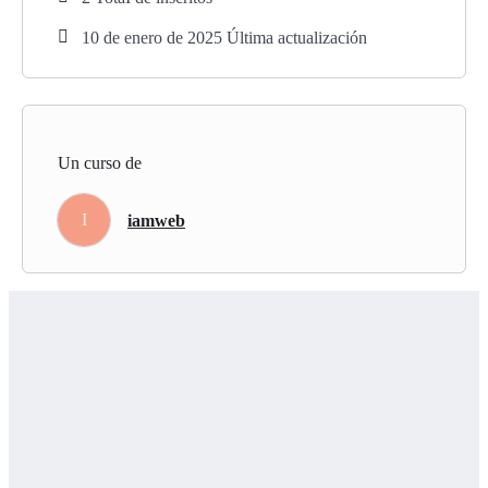
el curso comprometiéndonos a asumir la responsabilidad de
10 de enero de 2025 Última actualización
nuestra propia sanación y a cuidar amorosamente de nuestra niña
interior. Aprenderemos a nutrirla, protegerla y darle el amor y la
atención que necesita para florecer y prosperar.
Este curso te proporcionará las herramientas y el conocimiento
Un curso de
necesario para iniciar el proceso de sanación de tu niña interior,
permitiéndote liberarte de las heridas del pasado y vivir una vida
I
iamweb
más plena y auténtica.
¿Lista para Sanar?