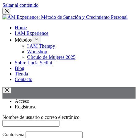
Saltar al contenido
Home
I AM Experience
Métodos
I AM Therapy
Workshop
Círculo de Mujeres 2025
Sobre Lucía Sedini
Blog
Tienda
Contacto
Acceso
Registrarse
Nombre de usuario o correo electrónico
Contraseña