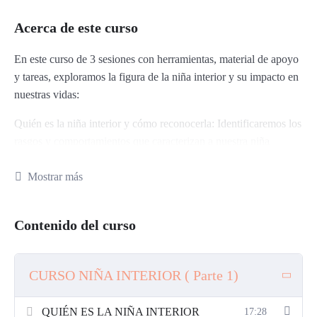
Acerca de este curso
En este curso de 3 sesiones con herramientas, material de apoyo
y tareas, exploramos la figura de la niña interior y su impacto en
nuestras vidas:
Quién es la niña interior y cómo reconocerla: Identificaremos los
rasgos y comportamientos que caracterizan a nuestra niña
interior, aprendiendo a reconocer su presencia en nuestras
emociones y acciones cotidianas.
Mostrar más
Las heridas de la niña y su origen: Investigaremos las diversas
heridas emocionales que pueden afectar a nuestra niña interior,
Contenido del curso
tales como el abandono, el rechazo, el abuso emocional, entre
otras. Comprenderemos cómo estas heridas se originan a
CURSO NIÑA INTERIOR ( Parte 1)
menudo en la infancia y pueden perdurar hasta la edad adulta.
QUIÉN ES LA NIÑA INTERIOR
17:28