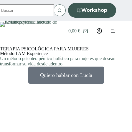
S
Workshop
a
l
t
a
0,00
€
r
a
l
c
TERAPIA PSICOLÓGICA PARA MUJERES
o
Método I AM Experience
Un método psicoterapéutico holístico para mujeres que desean
n
transformar su vida desde adentro.
t
e
n
Quiero hablar con Lucía
i
d
o