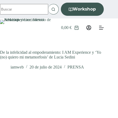
S
Workshop
a
l
t
a
0,00
€
r
a
l
c
o
De la infelicidad al empoderamiento: I AM Experience y ‘Yo
n
(no) quiero mi metamorfosis’ de Lucia Sedini
t
e
n
iamweb
20 de julio de 2024
PRENSA
i
d
o