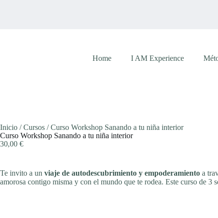
S
a
l
t
a
r
Home
I AM Experience
Mét
a
l
c
o
n
t
e
n
Inicio
/
Cursos
/ Curso Workshop Sanando a tu niña interior
i
Curso Workshop Sanando a tu niña interior
d
30,00
€
o
Te invito a un
viaje de autodescubrimiento y empoderamiento
a tra
amorosa contigo misma y con el mundo que te rodea. Este curso de 3 s