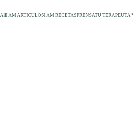
All
I AM ARTICULOS
I AM RECETAS
PRENSA
TU TERAPEUTA 