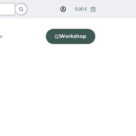
0,00
€
Carro
de
compra
Workshop
to