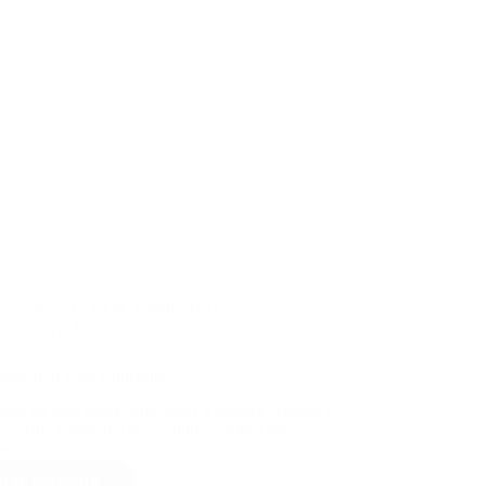
iamweb
In
I AM ARTICULOS
5 de mayo de 2020
 digestivo y las emociones
nes no solo están conectadas a nuestro cerebro y
os, sino también a un segundo cerebro que
entro…
uar leyendo