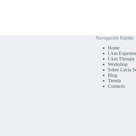
comemos
¿A
quién
alimentamos?
Navegación Rápida
Home
I Am Experien
I Am Therapy
Workshop
Sobre Lucía S
Blog
Tienda
Contacto