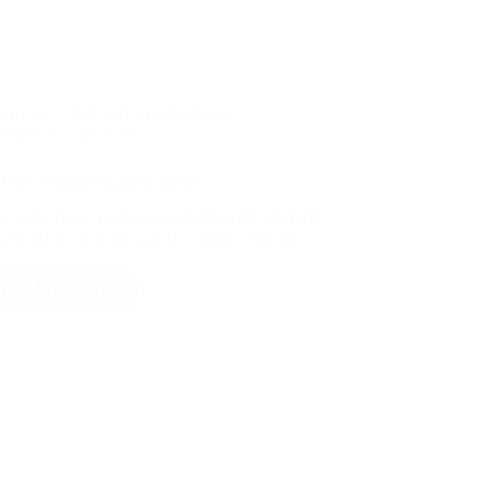
iamweb
In
I AM ARTICULOS
23 de mayo de 2020
es que impiden bajar de peso
eces hemos estado en aquel momento en donde
tos para bajar de peso, para cambiar nuestros
e…
uar leyendo
Los
factores
que
impiden
bajar
de
peso