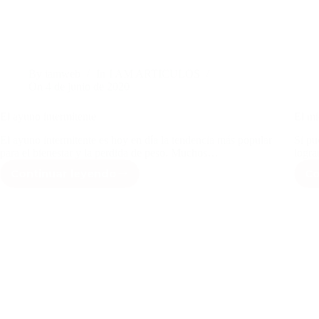
By
iamweb
In
I AM ARTICULOS
On
4 de junio de 2020
El ayuno intermitente
El mi
El ayuno intermitente es hoy en día la tendencia más popular
Si pu
para el bienestar y la perdida de peso. Muchos…
logra
Continuar leyendo
Co
El
ayuno
intermitente