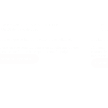
By
iamweb
In
I AM ARTICULOS
By
On
28 de mayo de 2020
On
edo, eso que se interpone entre tu y tu felicidad.
Los factor
dieras en este segundo pensar en aquello que quieres
¿Cuántas v
r, en ese sueño que hace que tu corazón palpite…
estamos lis
hábitos d
ntinuar leyendo
El
Contin
miedo,
eso
que
se
interpone
entre
tu
y
tu
felicidad.