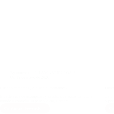
By
iamweb
In
I AM ARTICULOS
On
19 de mayo de 2020
Cuando comemos ¿A quién alimentamos?
Quich
En este viaje de acompañar y ayudar a personas de todo el
La pr
mundo a controlar su peso y dieta, siempre…
y por
Continuar leyendo
Co
Cuando