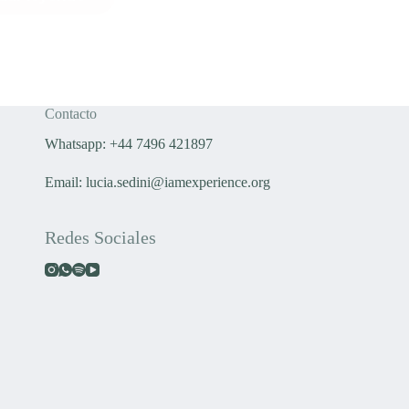
El
sistema
digestivo
y
las
emociones
Contacto
Whatsapp: +44 7496 421897
Email:
lucia.sedini@iamexperience.org
Redes Sociales