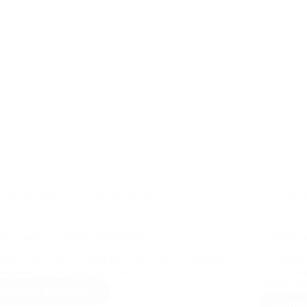
By
iamweb
In
I AM RECETAS
By
On
7 de mayo de 2020
On
e de pesto y cebolla caramelizado
El sistema
eparación de hoy es fácil de realizar, alta en nutrientes
Las emocio
 supuesto para chuparse los dedos. El sabor…
pensamient
tenemos d
ntinuar leyendo
Quiche
Contin