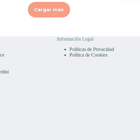
de
pesto
Cargar más
y
cebolla
caramelizado
Información Legal
Políticas de Privacidad
ce
Política de Cookies
edini