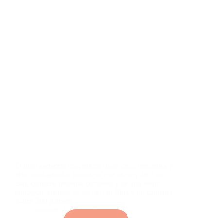
El trigo sarraceno es perfecto para crear pequeños y
deliciosos panes o tortitas ya que es muy fácil de
usar, contiene proteína completa y de alto valor
biológico, además de ser rico en fibra y no contener
gluten 500 gramos…
iamweb
13 de abril de 2020