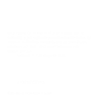
La preparación de hoy es fácil de realizar, alta en
nutrientes y por supuesto para chuparse los dedos. El
sabor de la albahaca mezclado con un poco de ajo,
piñones y aceite de oliva es perfecta para este
quiche, porque…
iamweb
7 de mayo de 2020
I AM RECETAS
Rissotto al vino tinto y setas