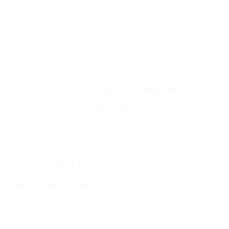
El pan es la semilla de la vida, ha estado en nuestra
alimentación desde hace cientos de años y aún es
parte primordial de nuestra manera de alimentarnos.
La receta que hoy quiero regalar es una receta India
y su…
iamweb
16 de abril de 2020
I AM RECETAS
Pan de Trigo Sarraceno