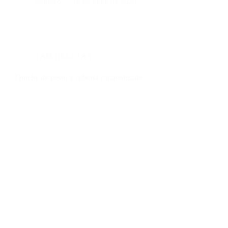
iamweb
16 de junio de 2020
I AM RECETAS
Quiche de pesto y cebolla caramelizado